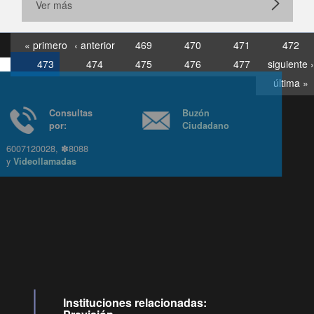
Ver más
« primero
‹ anterior
469
470
471
472
473
474
475
476
477
siguiente ›
última »
Consultas
Buzón
por:
Ciudadano
6007120028, ✽8088
y
Videollamadas
Ir arriba
Instituciones relacionadas: