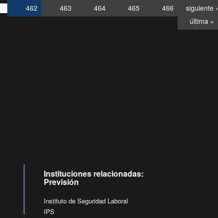
462
463
464
465
466
siguiente ›
última »
Consultas
Buzón
por:
Ciudadano
6007120028, ✽8088
y
Videollamadas
Instituciones relacionadas:
Previsión
Instituto de Seguridad Laboral
IPS