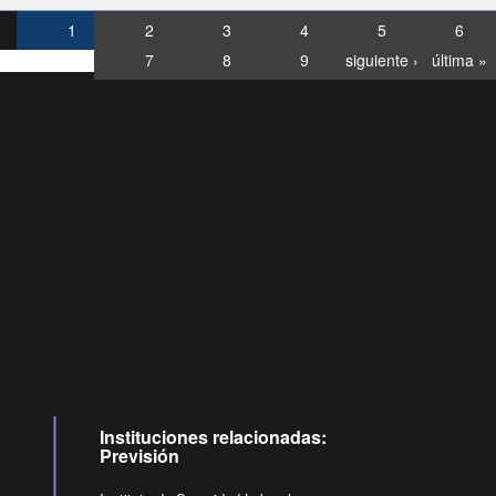
1
2
3
4
5
6
7
8
9
siguiente ›
última »
Consultas
Buzón
por:
Ciudadano
6007120028, ✽8088
y
Videollamadas
Instituciones relacionadas:
Previsión