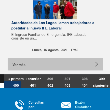
Autoridades de Los Lagos llaman trabajadores a
postular al nuevo IFE Laboral
El Ingreso Familiar de Emergencia, IFE Laboral,
consiste en un...
Lunes, 16 Agosto, 2021 - 17:49
Ver más
« primero
‹ anterior
396
397
398
399
400
401
402
403
404
siguiente 
última »
Consultas
Buzón
por:
Ciudadano