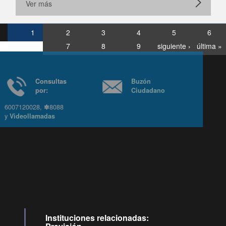
Ver más
1
2
3
4
5
6
7
8
9
siguiente ›
última »
Consultas
Buzón
por:
Ciudadano
6007120028, ✽8088
y
Videollamadas
Instituciones relacionadas: