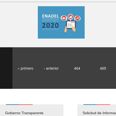
« primero
‹ anterior
464
465
Gobierno Transparente
Pago Proveedores
Solicitud de Informa