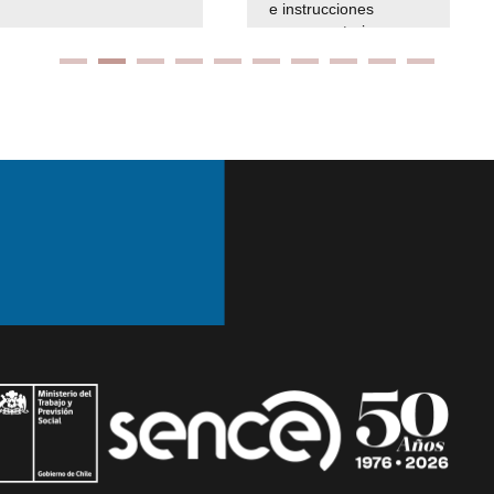
e instrucciones
presuspuetarias
Ir arriba