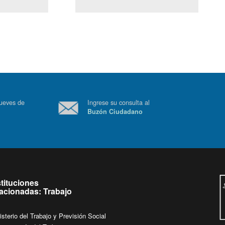
(Servicio Civil)
Ley Lobby
 a jueves de
Ingrese su consulta al
Buzón Ciudadano
.
stituciones
lacionadas: Trabajo
isterio del Trabajo y Previsión Social