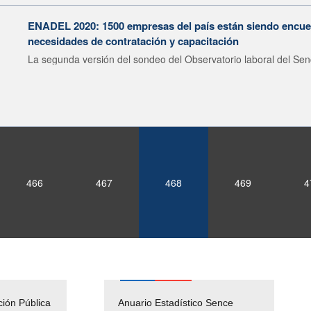
ENADEL 2020: 1500 empresas del país están siendo encue
necesidades de contratación y capacitación
La segunda versión del sondeo del Observatorio laboral del Sen
466
467
468
469
4
ción Pública
Empleos Públicos
Anuario Estadístico Sence
Solicitud Audiencias y