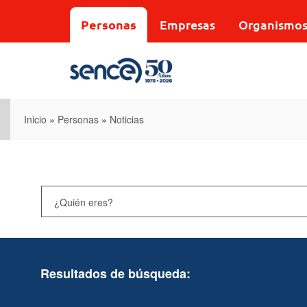
Pasar
al
Personas
Empresas
Organismo
contenido
principal
Inicio
»
Personas
»
Noticias
Resultados de búsqueda: