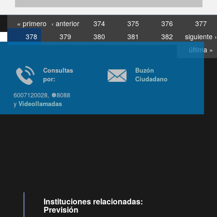
« primero
‹ anterior
374
375
376
377
378
379
380
381
382
siguiente ›
última »
Consultas
Buzón
por:
Ciudadano
6007120028, ✽8088
y
Videollamadas
Ir arriba
Instituciones relacionadas:
Previsión