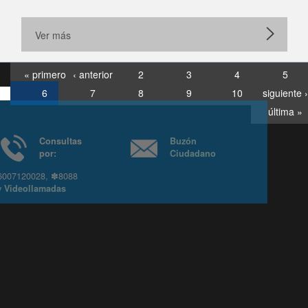
Ver más
« primero
‹ anterior
2
3
4
5
6
7
8
9
10
siguiente ›
última »
Consultas
Buzón
por:
Ciudadano
6007120028, ✽8088
y
Videollamadas