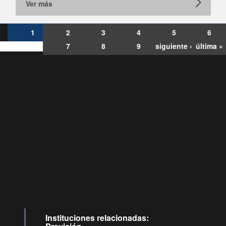
Ver más
1
2
3
4
5
6
7
8
9
siguiente ›
última »
Consultas
Buzón
por:
Ciudadano
6007120028, ✽8088
y
Videollamadas
Instituciones relacionadas: