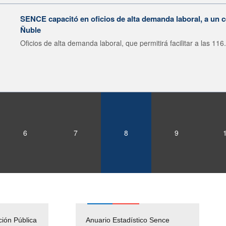
SENCE capacitó en oficios de alta demanda laboral, a un 
Ñuble
Oficios de alta demanda laboral, que permitirá facilitar a las 116.
6
7
8
9
ción Pública
Empleos Públicos
Anuario Estadístico Sence
Solicitud Audiencias y