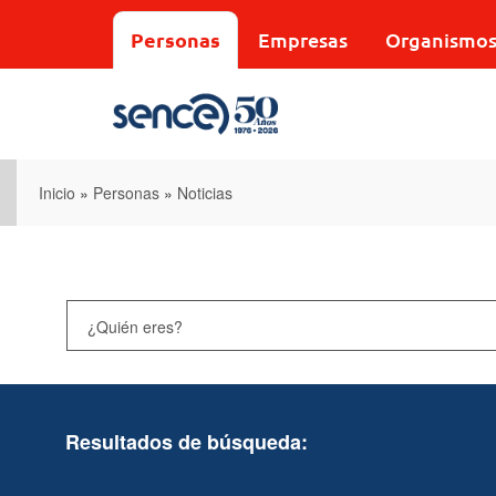
Pasar
al
Personas
Empresas
Organismo
contenido
principal
Inicio
»
Personas
»
Noticias
Resultados de búsqueda: