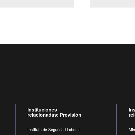
Centro de llamadas: 6007120028, Celular ✽8088 de lunes a
09:00 a 18:00 horas y viernes de 09:00 a 17:00 horas.
de lunes a viernes de 09:00 a 17:00 horas.
Videollamadas
Instituciones
In
relacionadas: Previsión
re
Instituto de Seguridad Laboral
Min