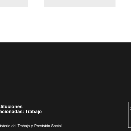
(Servicio Civil)
Ley Lobby
 jueves de
Ingrese su consulta al
Buzón Ciudadano
stituciones
lacionadas: Trabajo
isterio del Trabajo y Previsión Social