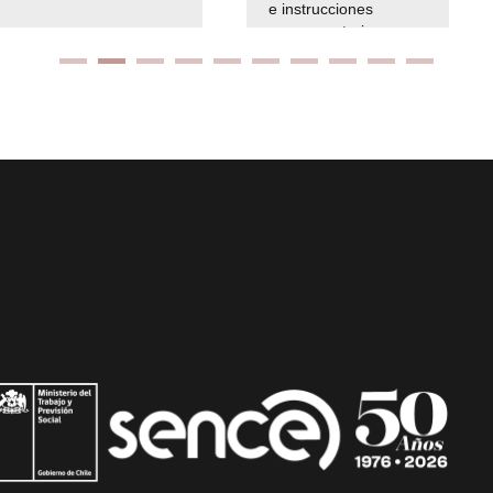
e instrucciones
presuspuetarias