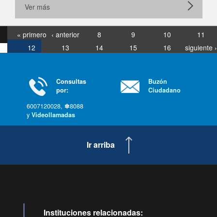
Ver más
« primero
‹ anterior
8
9
10
11
12
13
14
15
16
siguiente ›
última »
Consultas
Buzón
por:
Ciudadano
6007120028, ✽8088
y
Videollamadas
Ir arriba
Instituciones relacionadas: