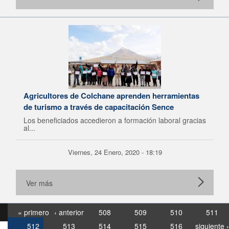
Agricultores de Colchane aprenden herramientas
de turismo a través de capacitación Sence
Los beneficiados accedieron a formación laboral gracias
al...
Viernes, 24 Enero, 2020 - 18:19
Ver más
« primero
‹ anterior
508
509
510
511
512
513
514
515
516
siguiente ›