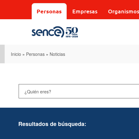
Pasar
al
Personas
Empresas
Organismo
contenido
principal
Inicio
»
Personas
»
Noticias
Resultados de búsqueda: