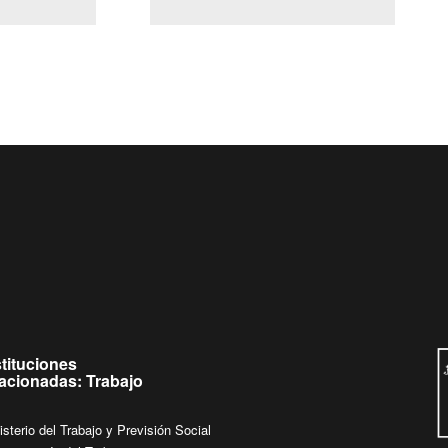
(Servicio Civil)
Ley Lobby
 jueves de
Ingrese su consulta al
Buzón Ciudadano
stituciones
lacionadas: Trabajo
isterio del Trabajo y Previsión Social