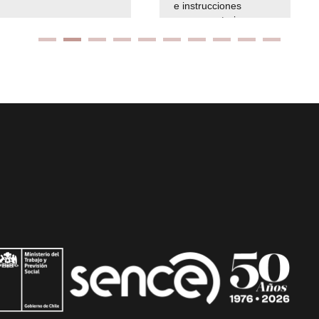
e instrucciones
presuspuetarias