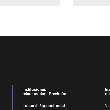
Centro de llamadas: 6007120028, Celular ✽8088 de lunes a
09:00 a 18:00 horas y viernes de 09:00 a 17:00 horas.
de lunes a viernes de 09:00 a 17:00 horas.
Videollamadas
Instituciones
In
relacionadas: Previsión
re
Instituto de Seguridad Laboral
Min