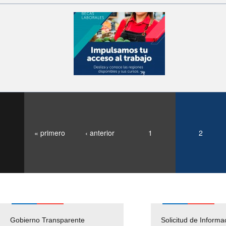
« primero
‹ anterior
1
2
Gobierno Transparente
Pago Proveedores
Solicitud de Informa