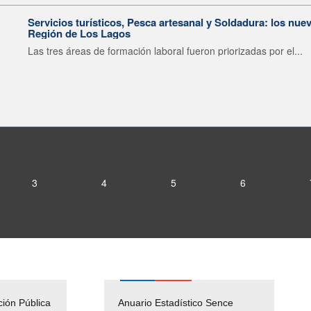
Servicios turísticos, Pesca artesanal y Soldadura: los nu
Región de Los Lagos
Las tres áreas de formación laboral fueron priorizadas por el...
3
4
5
6
ción Pública
Empleos Públicos
Anuario Estadístico Sence
Solicitud Audiencias y