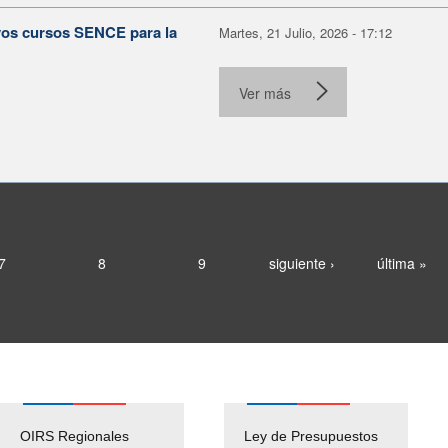
evos cursos SENCE para la
Martes, 21 Julio, 2026 - 17:12
Ver más
7
8
9
siguiente ›
última »
OIRS Regionales
Ley de Presupuestos