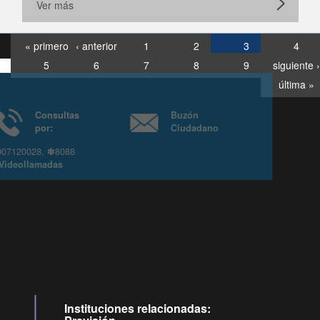
Ver más
« primero
‹ anterior
1
2
3
4
5
6
7
8
9
siguiente ›
última »
Consultas
Buzón
por:
Ciudadano
6007120028, ✽8088
y
Videollamadas
Instituciones relacionadas: