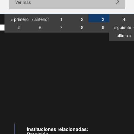
Ver más
« primero
‹ anterior
1
2
3
4
5
6
7
8
9
siguiente ›
última »
Consultas
Buzón
por:
Ciudadano
6007120028, ✽8088
y
Videollamadas
Instituciones relacionadas: