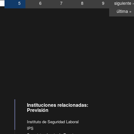
5
6
7
8
9
siguiente ›
última »
Consultas
Buzón
por:
Ciudadano
6007120028, ✽8088
y
Videollamadas
Instituciones relacionadas:
Previsión
Instituto de Seguridad Laboral
IPS