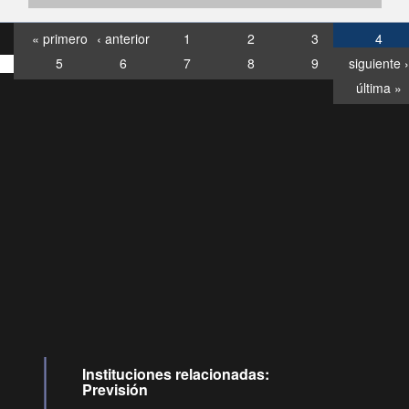
« primero
‹ anterior
1
2
3
4
5
6
7
8
9
siguiente ›
última »
Consultas
Buzón
por:
Ciudadano
6007120028, ✽8088
y
Videollamadas
Instituciones relacionadas:
Previsión