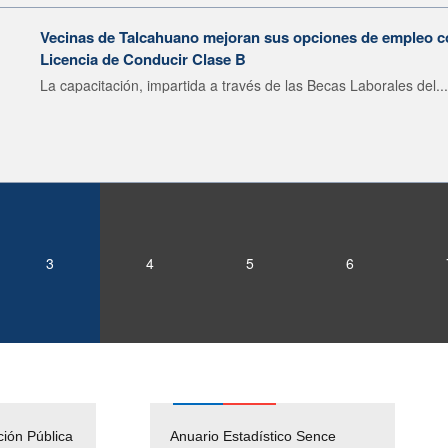
Vecinas de Talcahuano mejoran sus opciones de empleo 
Licencia de Conducir Clase B
La capacitación, impartida a través de las Becas Laborales del...
3
4
5
6
ción Pública
Empleos Públicos
Anuario Estadístico Sence
Solicitud Audiencias y