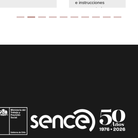
e instrucciones
presuspuetarias