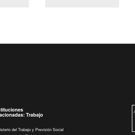
(Servicio Civil)
Ley Lobby
eves de
Ingrese su consulta al
Buzón Ciudadano
stituciones
lacionadas: Trabajo
isterio del Trabajo y Previsión Social