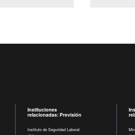
Centro de llamadas: 6007120028, Celular ✽8088 de lunes a ju
09:00 a 18:00 horas y viernes de 09:00 a 17:00 horas.
de lunes a viernes de 09:00 a 17:00 horas.
Videollamadas
Instituciones
In
relacionadas: Previsión
re
Instituto de Seguridad Laboral
Min