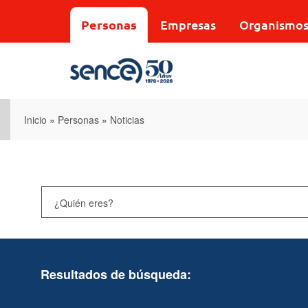
Pasar
al
Personas
Empresas
Organismo
contenido
principal
Inicio
»
Personas
»
Noticias
Resultados de búsqueda: