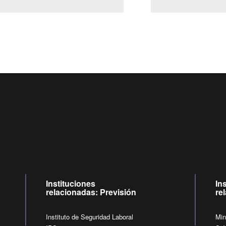
Centro de llamadas: 6007120028, Celular ✽8088 de lunes a
09:00 a 18:00 horas y viernes de 09:00 a 17:00 horas.
de lunes a viernes de 09:00 a 17:00 horas.
Videollamadas
Instituciones
In
relacionadas: Previsión
re
Instituto de Seguridad Laboral
Min