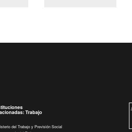
(Servicio Civil)
Ley Lobby
 jueves de
Ingrese su consulta al
Buzón Ciudadano
stituciones
lacionadas: Trabajo
isterio del Trabajo y Previsión Social