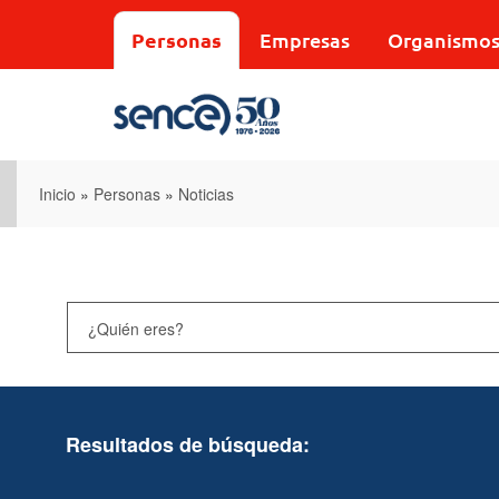
Pasar
al
Personas
Empresas
Organismo
contenido
principal
Inicio
»
Personas
»
Noticias
Resultados de búsqueda: