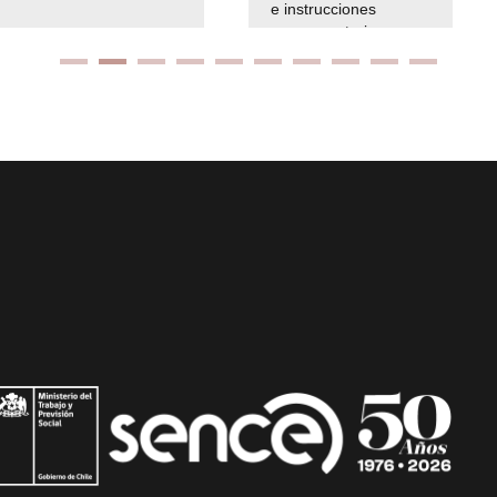
e instrucciones
presuspuetarias