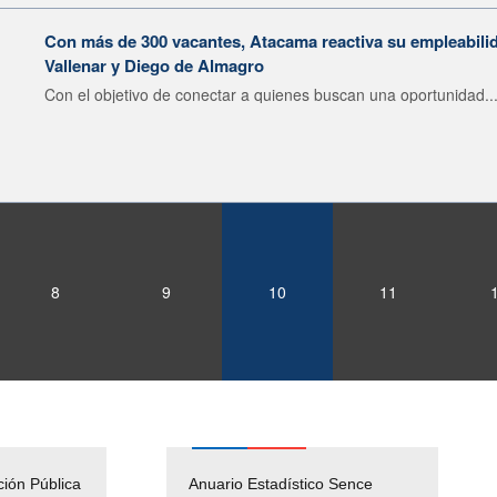
Con más de 300 vacantes, Atacama reactiva su empleabilid
Vallenar y Diego de Almagro
Con el objetivo de conectar a quienes buscan una oportunidad..
8
9
10
11
ción Pública
Empleos Públicos
Anuario Estadístico Sence
Solicitud Audiencias y