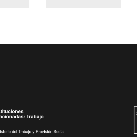
(Servicio Civil)
Ley Lobby
 a jueves de
Ingrese su consulta al
Buzón Ciudadano
.
stituciones
lacionadas: Trabajo
isterio del Trabajo y Previsión Social