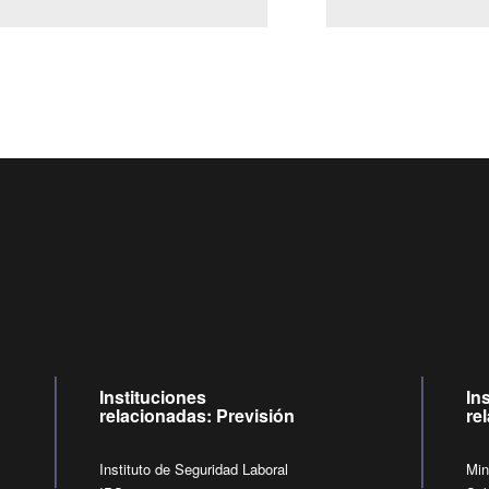
Centro de llamadas: 6007120028, Celular ✽8088 de lunes
09:00 a 18:00 horas y viernes de 09:00 a 17:00 horas.
de lunes a viernes de 09:00 a 17:00 horas
Videollamadas
Instituciones
In
relacionadas: Previsión
re
Instituto de Seguridad Laboral
Min