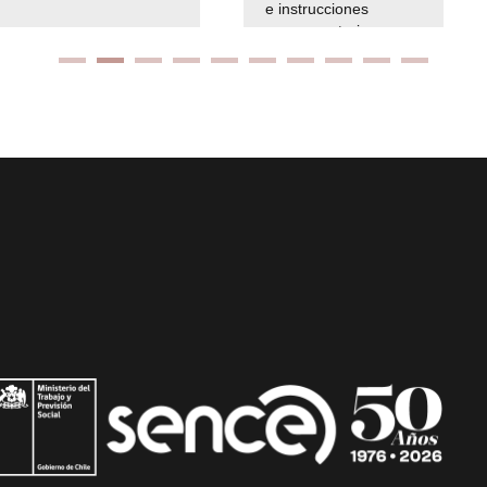
e instrucciones
presuspuetarias
Ir arriba