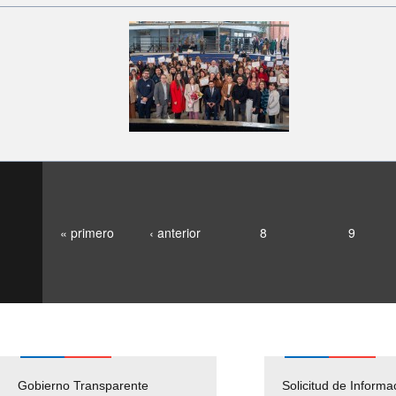
« primero
‹ anterior
8
9
Gobierno Transparente
Pago Proveedores
Solicitud de Informa