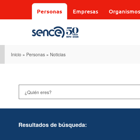
Pasar
al
Personas
Empresas
Organismo
contenido
principal
Inicio
»
Personas
»
Noticias
Resultados de búsqueda: