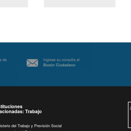
(Servicio Civil)
Ley Lobby
 a jueves de
Ingrese su consulta al
Buzón Ciudadano
.
stituciones
lacionadas: Trabajo
isterio del Trabajo y Previsión Social