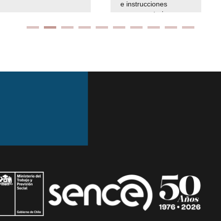
e instrucciones
presuspuetarias
Ir arriba