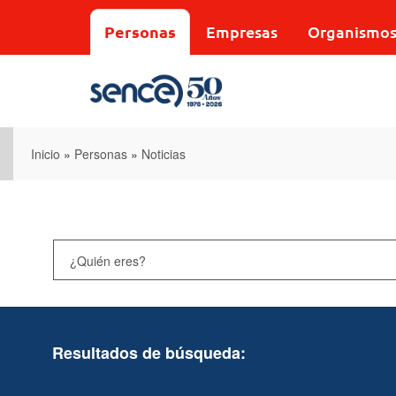
Pasar
al
Personas
Empresas
Organismo
contenido
principal
Inicio
»
Personas
»
Noticias
Resultados de búsqueda: