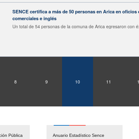
SENCE certifica a más de 50 personas en Arica en oficios 
comerciales e inglés
Un total de 54 personas de la comuna de Arica egresaron con éxi
8
9
10
11
ción Pública
Empleos Públicos
Anuario Estadístico Sence
Solicitud Audiencias y