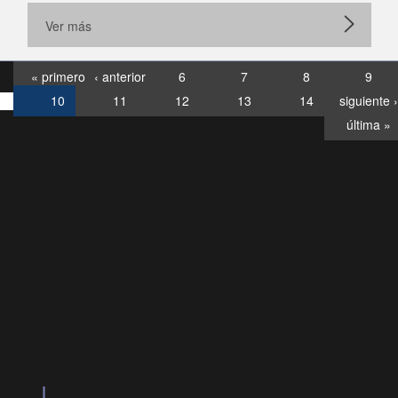
Ver más
« primero
‹ anterior
6
7
8
9
10
11
12
13
14
siguiente ›
última »
Consultas
Buzón
por:
Ciudadano
6007120028, ✽8088
y
Videollamadas