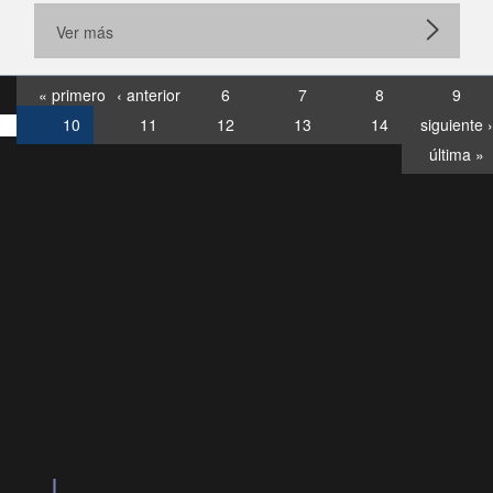
Ver más
« primero
‹ anterior
6
7
8
9
10
11
12
13
14
siguiente ›
última »
Consultas
Buzón
por:
Ciudadano
6007120028, ✽8088
y
Videollamadas