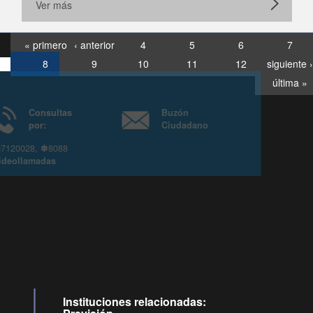
Ver más
« primero
‹ anterior
4
5
6
7
8
9
10
11
12
siguiente ›
última »
Consultas
Buzón
por:
Ciudadano
6007120028, ✽8088
y
Videollamadas
Instituciones relacionadas: