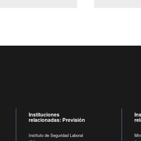
Centro de llamadas: 6007120028, Celular ✽8088 de lunes a j
09:00 a 18:00 horas y viernes de 09:00 a 17:00 horas.
de lunes a viernes de 09:00 a 17:00 horas.
Videollamadas
Instituciones
In
relacionadas: Previsión
re
Instituto de Seguridad Laboral
Min