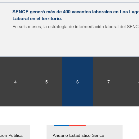
SENCE generó más de 400 vacantes laborales en Los Lagos
Laboral en el territorio.
En seis meses, la estrategia de intermediación laboral del SENC
4
5
6
7
ción Pública
Empleos Públicos
Anuario Estadístico Sence
Solicitud Audiencias y