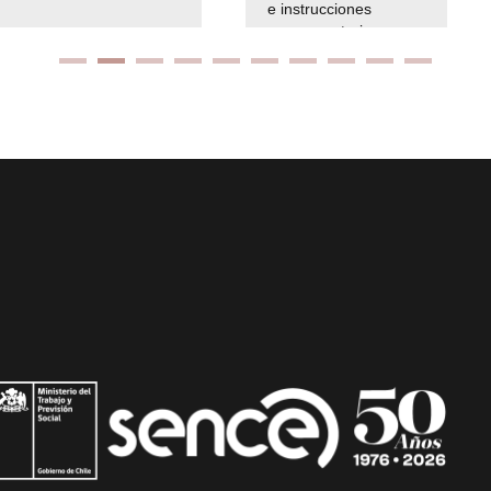
e instrucciones
presuspuetarias