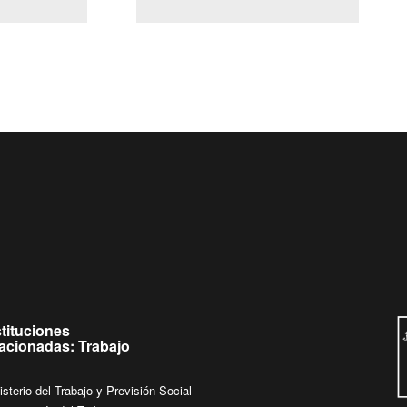
(Servicio Civil)
Ley Lobby
ueves de
Ingrese su consulta al
Buzón Ciudadano
stituciones
lacionadas: Trabajo
isterio del Trabajo y Previsión Social