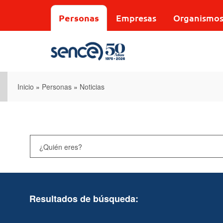
Pasar
al
Personas
Empresas
Organismo
contenido
principal
Inicio
»
Personas
»
Noticias
Resultados de búsqueda: