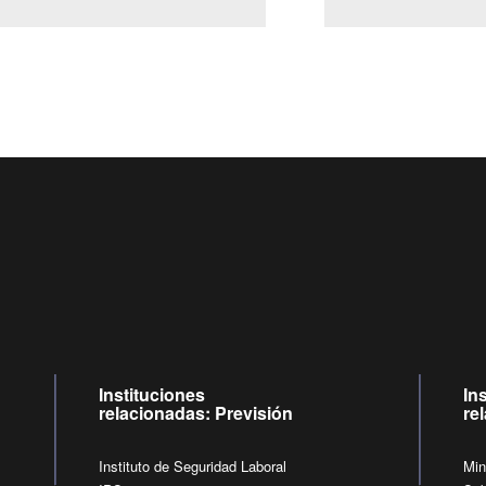
Centro de llamadas: 6007120028, Celular ✽8088 de lunes 
09:00 a 18:00 horas y viernes de 09:00 a 17:00 horas.
de lunes a viernes de 09:00 a 17:00 horas.
Videollamadas
Instituciones
In
relacionadas: Previsión
re
Instituto de Seguridad Laboral
Min