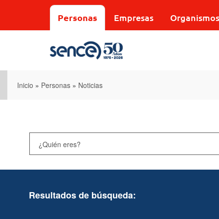
Pasar
al
Personas
Empresas
Organismo
contenido
principal
Inicio
»
Personas
»
Noticias
Resultados de búsqueda: