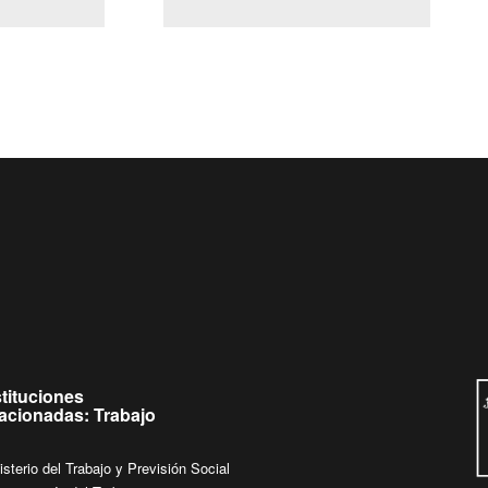
(Servicio Civil)
Ley Lobby
a jueves de
Ingrese su consulta al
Buzón Ciudadano
stituciones
lacionadas: Trabajo
isterio del Trabajo y Previsión Social