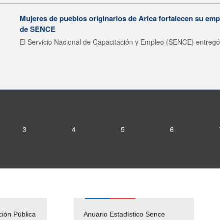
Mujeres de pueblos originarios de Arica fortalecen su emp
de SENCE
El Servicio Nacional de Capacitación y Empleo (SENCE) entregó 
3
4
5
6
ción Pública
Empleos Públicos
Anuario Estadístico Sence
Solicitud Audiencias y