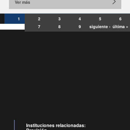
Ver más
1
2
3
4
5
6
7
8
9
siguiente ›
última »
Consultas
Buzón
por:
Ciudadano
6007120028, ✽8088
y
Videollamadas
Instituciones relacionadas: