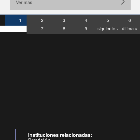
Ver más
1
2
3
4
5
6
7
8
9
siguiente ›
última »
Consultas
Buzón
por:
Ciudadano
6007120028, ✽8088
y
Videollamadas
Instituciones relacionadas: