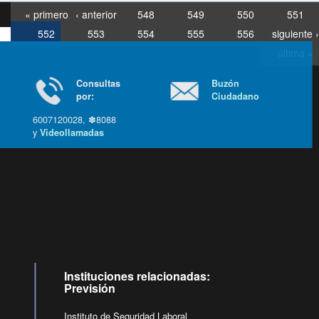
« primero
‹ anterior
548
549
550
551
552
553
554
555
556
siguiente ›
última »
Consultas
Buzón
por:
Ciudadano
6007120028, ✽8088
y
Videollamadas
Ir arriba
Instituciones relacionadas:
Previsión
Instituto de Seguridad Laboral