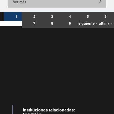
Ver más
1
2
3
4
5
6
7
8
9
siguiente ›
última »
Consultas
Buzón
por:
Ciudadano
6007120028, ✽8088
y
Videollamadas
Instituciones relacionadas: