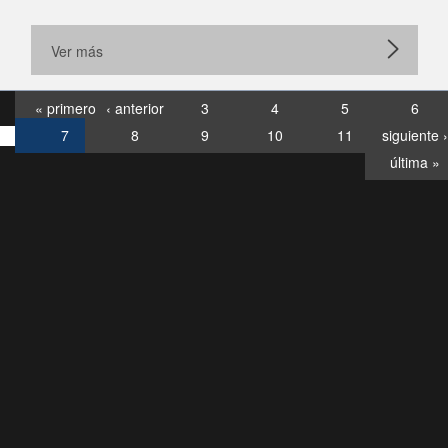
Ver más
« primero
‹ anterior
3
4
5
6
7
8
9
10
11
siguiente ›
última »
Consultas
Buzón
por:
Ciudadano
6007120028, ✽8088
y
Videollamadas