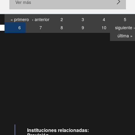
Ver más
« primero
‹ anterior
2
3
4
5
6
7
8
9
10
siguiente ›
última »
Consultas
Buzón
por:
Ciudadano
6007120028, ✽8088
y
Videollamadas
Instituciones relacionadas: