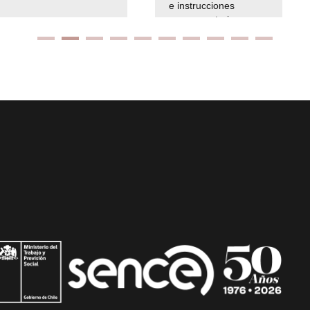
e instrucciones
presuspuetarias