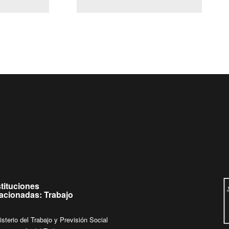
(Servicio Civil)
Ley Lobby
ves de
Ingrese su consulta al
Buzón Ciudadano
stituciones
lacionadas: Trabajo
isterio del Trabajo y Previsión Social