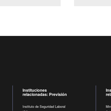
Centro de llamadas: 6007120028, Celular ✽8088 de lunes a jue
09:00 a 18:00 horas y viernes de 09:00 a 17:00 horas.
de lunes a viernes de 09:00 a 17:00 horas.
Videollamadas
Instituciones
In
relacionadas: Previsión
re
Instituto de Seguridad Laboral
Min