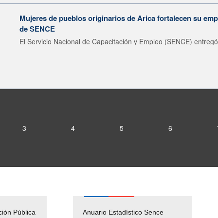
Mujeres de pueblos originarios de Arica fortalecen su emp
de SENCE
El Servicio Nacional de Capacitación y Empleo (SENCE) entregó 
3
4
5
6
ción Pública
Empleos Públicos
Anuario Estadístico Sence
Solicitud Audiencias y