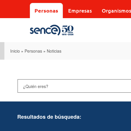
Pasar
al
Personas
Empresas
Organismo
contenido
principal
Inicio
»
Personas
»
Noticias
Resultados de búsqueda: