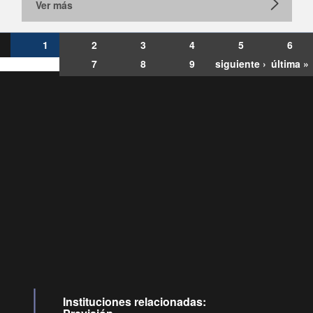
Ver más
1
2
3
4
5
6
7
8
9
siguiente ›
última »
Consultas
Buzón
por:
Ciudadano
6007120028, ✽8088
y
Videollamadas
Instituciones relacionadas: