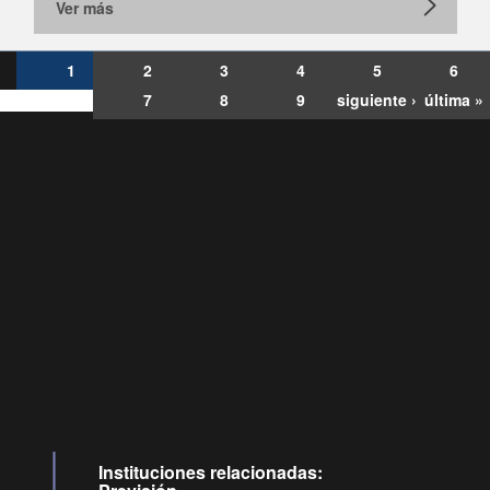
Ver más
1
2
3
4
5
6
7
8
9
siguiente ›
última »
Consultas
Buzón
por:
Ciudadano
6007120028, ✽8088
y
Videollamadas
Instituciones relacionadas: