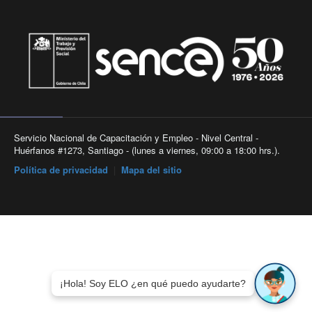
Servicio Nacional de Capacitación y Empleo - Nivel Central -
Huérfanos #1273, Santiago - (lunes a viernes, 09:00 a 18:00 hrs.).
Política de privacidad
|
Mapa del sitio
¡Hola! Soy ELO ¿en qué puedo ayudarte?