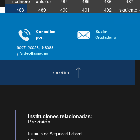
« primero
‹ anterior
484
485
486
487
488
489
490
491
492
siguiente ›
última »
Consultas
Buzón
por:
Ciudadano
6007120028, ✽8088
y
Videollamadas
Ir arriba
Instituciones relacionadas:
Previsión
Instituto de Seguridad Laboral