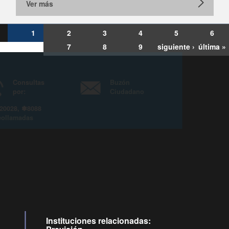
Ver más
1
2
3
4
5
6
7
8
9
siguiente ›
última »
Consultas
Buzón
por:
Ciudadano
6007120028, ✽8088
y
Videollamadas
Instituciones relacionadas: