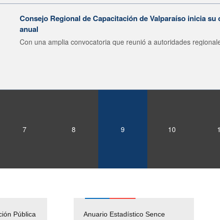
Consejo Regional de Capacitación de Valparaíso inicia su 
anual
Con una amplia convocatoria que reunió a autoridades regionale
7
8
9
10
ción Pública
Empleos Públicos
Anuario Estadístico Sence
Solicitud Audiencias y