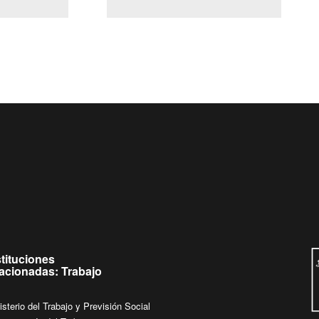
(Servicio Civil)
Ley Lobby
eves de
Ingrese su consulta al
Buzón Ciudadano
stituciones
lacionadas: Trabajo
isterio del Trabajo y Previsión Social