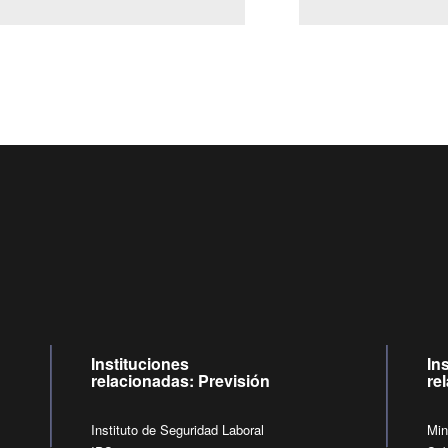
Centro de llamadas: 6007120028, Celular ✽8088 de lunes a ju
09:00 a 18:00 horas y viernes de 09:00 a 17:00 horas.
de lunes a viernes de 09:00 a 17:00 horas.
Videollamadas
Instituciones
In
relacionadas: Previsión
re
Instituto de Seguridad Laboral
Min