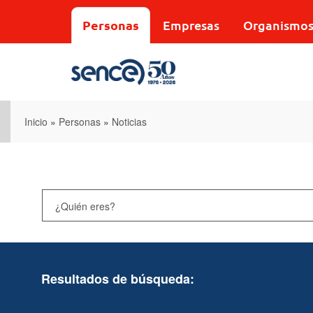
Pasar
al
Personas
Empresas
Organismo
contenido
principal
Inicio
»
Personas
»
Noticias
Resultados de búsqueda: