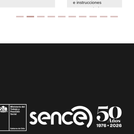
e instrucciones
presuspuetarias