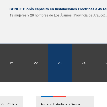
SENCE Biobío capacitó en Instalaciones Eléctricas a 45 r
19 mujeres y 26 hombres de Los Álamos (Provincia de Arauco)..
21
22
23
24
ción Pública
Empleos Públicos
Anuario Estadístico Sence
Solicitud Audiencias y