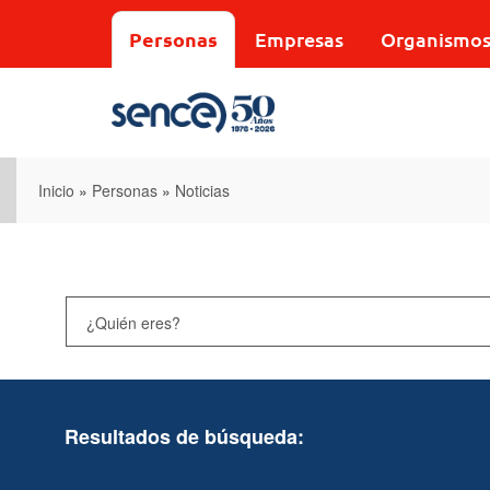
Pasar
al
Personas
Empresas
Organismo
contenido
principal
Inicio
»
Personas
»
Noticias
Resultados de búsqueda: