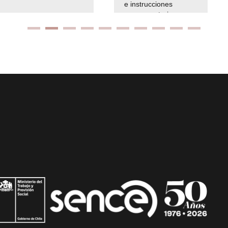
e instrucciones
presuspuetarias