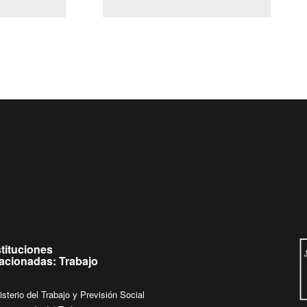
(Servicio Civil)
Ley Lobby
 de
Ingrese su consulta al
Buzón Ciudadano
stituciones
lacionadas: Trabajo
isterio del Trabajo y Previsión Social