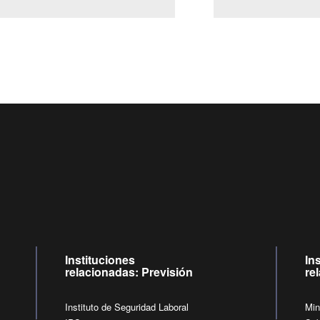
Centro de llamadas: 6007120028, Celular ✽8088 de lunes a jueves
09:00 a 18:00 horas y viernes de 09:00 a 17:00 horas.
de lunes a viernes de 09:00 a 17:00 horas.
Videollamadas
Instituciones
In
relacionadas: Previsión
re
Instituto de Seguridad Laboral
Min