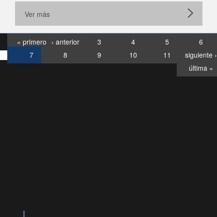
Ver más
« primero
‹ anterior
3
4
5
6
7
8
9
10
11
siguiente ›
última »
Consultas
Buzón
por:
Ciudadano
6007120028, ✽8088
y
Videollamadas