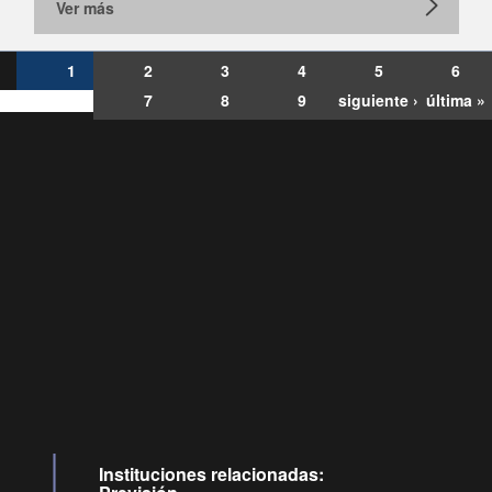
Ver más
1
2
3
4
5
6
7
8
9
siguiente ›
última »
Consultas
Buzón
por:
Ciudadano
6007120028, ✽8088
y
Videollamadas
Instituciones relacionadas: