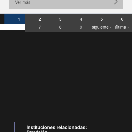
Ver más
1
2
3
4
5
6
7
8
9
siguiente ›
última »
Consultas
Buzón
por:
Ciudadano
6007120028, ✽8088
y
Videollamadas
Instituciones relacionadas: