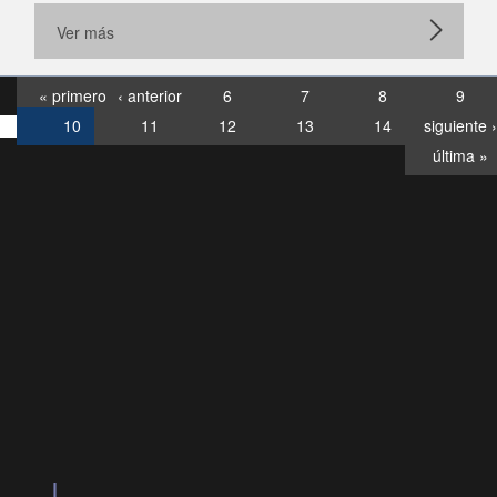
Ver más
« primero
‹ anterior
6
7
8
9
10
11
12
13
14
siguiente ›
última »
Consultas
Buzón
por:
Ciudadano
6007120028, ✽8088
y
Videollamadas