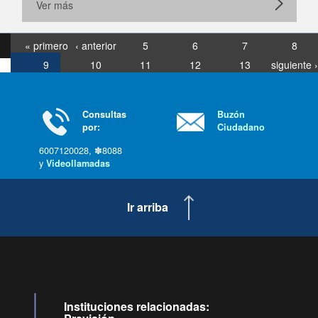
Ver más
« primero
‹ anterior
5
6
7
8
9
10
11
12
13
siguiente ›
última »
Consultas
Buzón
por:
Ciudadano
6007120028, ✽8088
y
Videollamadas
Ir arriba
Instituciones relacionadas: