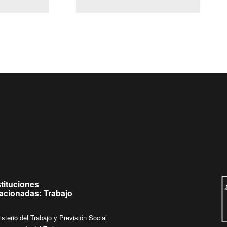
(Servicio Civil)
Ley Lobby
eves de
Ingrese su consulta al
Buzón Ciudadano
stituciones
lacionadas: Trabajo
isterio del Trabajo y Previsión Social