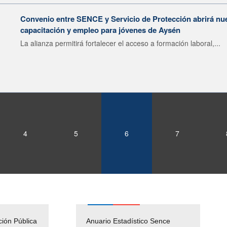
Convenio entre SENCE y Servicio de Protección abrirá nu
capacitación y empleo para jóvenes de Aysén
La alianza permitirá fortalecer el acceso a formación laboral,...
4
5
6
7
ción Pública
Empleos Públicos
Anuario Estadístico Sence
Solicitud Audiencias y