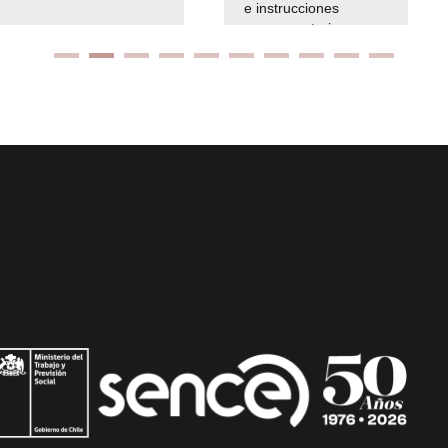
e instrucciones
presuspuetarias