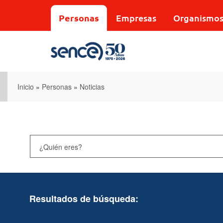
Pasar
al
Personas
Empresas
Organismo
contenido
principal
Inicio
»
Personas
»
Noticias
Resultados de búsqueda: