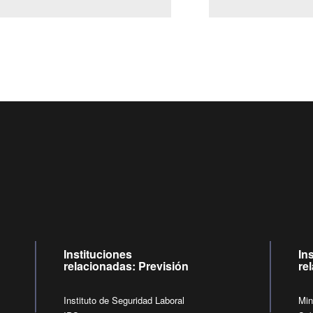
Centro de llamadas: 6007120028, Celular ✽8088 de lunes a ju
09:00 a 18:00 horas y viernes de 09:00 a 17:00 horas.
de lunes a viernes de 09:00 a 17:00 horas.
Videollamadas
Instituciones
In
relacionadas: Previsión
re
Instituto de Seguridad Laboral
Min