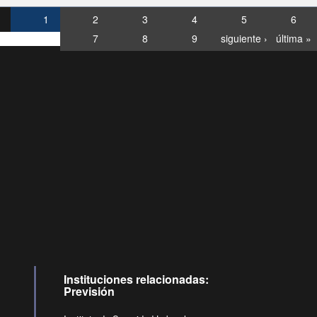
1
2
3
4
5
6
7
8
9
siguiente ›
última »
Consultas
Buzón
por:
Ciudadano
6007120028, ✽8088
y
Videollamadas
Instituciones relacionadas:
Previsión