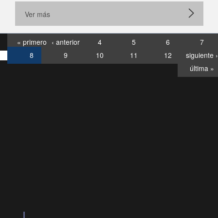
Ver más
« primero
‹ anterior
4
5
6
7
8
9
10
11
12
siguiente ›
última »
Consultas
Buzón
por:
Ciudadano
6007120028, ✽8088
y
Videollamadas