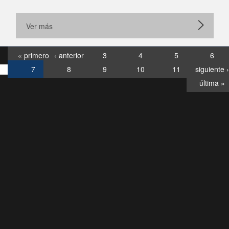
Ver más
« primero
‹ anterior
3
4
5
6
7
8
9
10
11
siguiente ›
última »
Consultas
Buzón
por:
Ciudadano
6007120028, ✽8088
y
Videollamadas