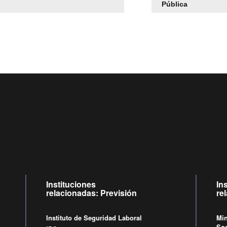
Pública
Centro de llamadas: 6007120028, Celular ✽8088 de lun
09:00 a 18:00 horas y viernes de 09:00 a 17:00 horas.
Videollamadas
de lunes a viernes de 09:00 a 17:00 hor
Instituciones
In
relacionadas: Previsión
re
Instituto de Seguridad Laboral
Min
Soc