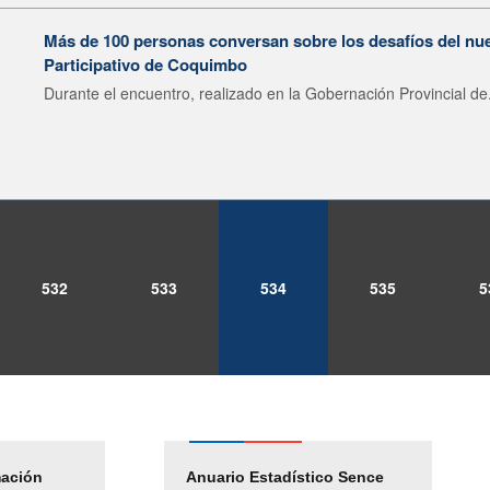
Más de 100 personas conversan sobre los desafíos del nu
Participativo de Coquimbo
Durante el encuentro, realizado en la Gobernación Provincial de.
532
533
534
535
5
mación
Empleos Públicos
Anuario Estadístico Sence
Solicitud Audiencias