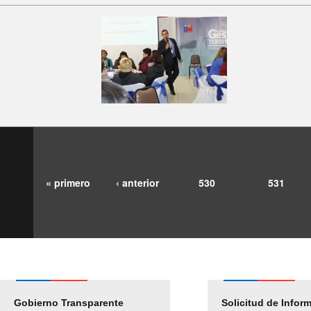
« primero
‹ anterior
530
531
Gobierno Transparente
Pago Proveedores
Solicitud de Infor