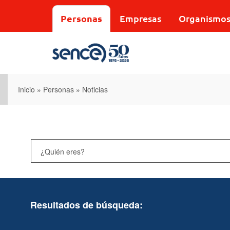
Pasar
al
Personas
Empresas
Organismo
contenido
principal
Inicio
»
Personas
»
Noticias
Resultados de búsqueda: