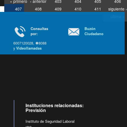
« primero
‹ anterior
403
404
405
406
407
408
409
410
411
siguiente ›
última »
Consultas
Buzón
por:
Ciudadano
6007120028, ✽8088
y
Videollamadas
Ir arriba
Instituciones relacionadas:
Previsión
Instituto de Seguridad Laboral