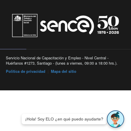
Servicio Nacional de Capacitación y Empleo - Nivel Central -
Huérfanos #1273, Santiago - (lunes a viernes, 09:00 a 18:00 hrs.).
Política de privacidad
|
Mapa del sitio
¡Hola! Soy ELO ¿en qué puedo ayudarte?